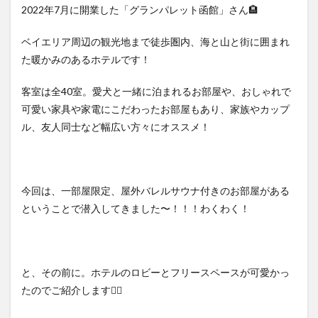
グ・
2022年7月に開業した「グランパレット函館」さん🏨
キッ
チン
ベイエリア周辺の観光地まで徒歩圏内、海と山と街に囲まれ
4
た暖かみのあるホテルです！
バレ
ルサ
客室は全40室。愛犬と一緒に泊まれるお部屋や、おしゃれで
ウ
ナ・
可愛い家具や家電にこだわったお部屋もあり、家族やカップ
デッ
ル、友人同士など幅広い方々にオススメ！
キ
4.1
サウ
ナグ
今回は、一部屋限定、屋外バレルサウナ付きのお部屋がある
ッズ
ということで潜入してきました〜！！！わくわく！
も貸
出！
5
スタ
ッフ
と、その前に。ホテルのロビーとフリースペースが可愛かっ
さん
たのでご紹介します💁‍♀️
の想
い