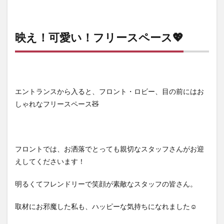
5.1
グラ
ンパ
映え！可愛い！フリースペース💖
レッ
ト函
館SNS
6
まと
エントランスから入ると、フロント・ロビー、目の前にはお
め
しゃれなフリースペース🧸
フロントでは、お洒落でとっても親切なスタッフさんがお迎
えしてくださいます！
明るくてフレンドリーで笑顔が素敵なスタッフの皆さん。
取材にお邪魔した私も、ハッピーな気持ちになれました☺️