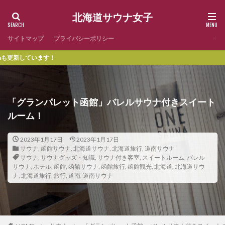
北海道サウナ女子
サイトマップ
プライバシーポリシー
Inst
「グランパレット函館」バレルサウナ付きスイート
ルーム！
2023年1月17日
2023年1月17日
サウナ
,
函館サウナ
,
北海道サウナ
,
北海道旅行
,
道南サウナ
サウナ
,
サウナグッズ・知識
,
サウナ付き客室
,
スイートルーム
,
バレル
サウナ
,
ホテル
,
函館
,
函館サウナ
,
函館旅行
,
函館観光
,
北海道
,
北海道サウ
ナ
,
北海道旅行
,
旅行
,
道南
,
道南サウナ