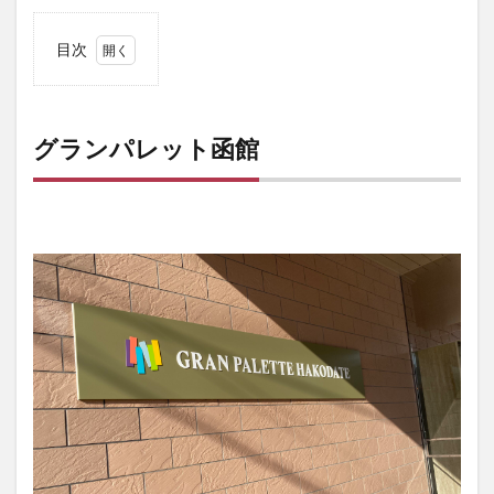
目次
1
グラ
ンパ
レッ
グランパレット函館
ト函
館
2
映
え！
可愛
い！
フリ
ース
ペー
ス💖
3
バレ
ルサ
ウナ
付き