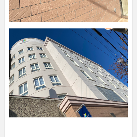
グラ
ンス
イー
ト１
3.1
ベッ
ドル
ーム
①
3.2
ベッ
ドル
ーム
②
3.3
バス
ルー
ム
3.4
リビ
ン