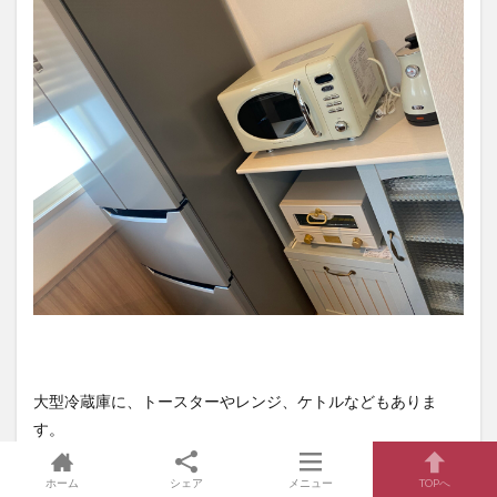
大型冷蔵庫に、トースターやレンジ、ケトルなどもありま
す。
炊飯器もあるのでお米も炊ける🍚
ホーム
シェア
メニュー
TOPへ