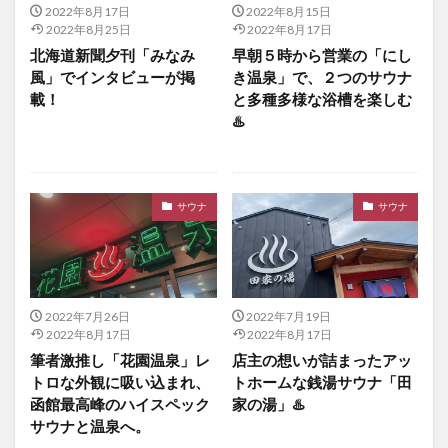
2022年8月17日
2022年8月15日
2022年8月25日
2022年8月17日
北海道新聞夕刊「みなみ
早朝５時から営業の「にし
風」でインタビューが掲
き温泉」で、２つのサウナ
載！
と多種多様な浴槽を楽しむ
♨️
サウナ
サウナ
2022年7月26日
2022年7月19日
2022年8月17日
2022年8月17日
筆者激推し「花園温泉」レ
店主の想いが詰まったアッ
トロな外観に吸い込まれ、
トホームな銭湯サウナ「田
函館最高峰のハイスペック
家の湯」♨️
サウナと温泉へ。