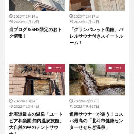
2023年1月19日
2023年1月17日
2023年1月19日
2023年1月17日
当ブログ＆SNS限定のおト
「グランパレット函館」バ
ク情報！
レルサウナ付きスイートル
ーム！
サウナ
サウナ
2022年10月4日
2022年9月27日
2022年10月4日
2022年9月27日
北海道最古の温泉「ユート
道南サウナーが集う！コス
ピア和楽園 知内温泉旅館」
パ最高の「北斗市健康セン
大自然の中のテントサウ
ターせせらぎ温泉」
ナ！